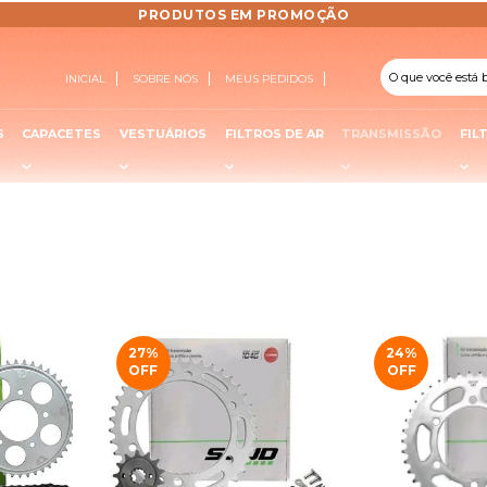
PRODUTOS EM PROMOÇÃO
INICIAL
SOBRE NÓS
MEUS PEDIDOS
S
CAPACETES
VESTUÁRIOS
FILTROS DE AR
TRANSMISSÃO
FIL
27
%
24
%
OFF
OFF