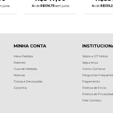
 juros
4
x de
R$136,75
sem juros
4
x de
R$139,2
MINHA CONTA
INSTITUCION
Meus Pedidos
Sobre a G7 Motos
Rastreio
Segurança
Guia de Medidas
Como Comprar
Noticias
Perguntas Frequente
Trocas e Devoluções
Pagamento
Garantia
Politica de Envio
Politica de Privacida
Fale Conosco