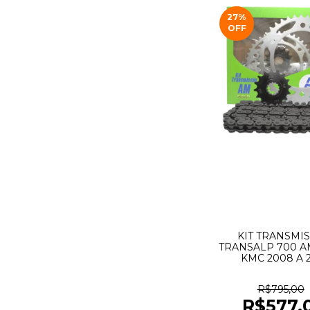
27
%
OFF
KIT TRANSMI
TRANSALP 700 
KMC 2008 A 
R$795,00
R$577,