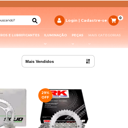
0
TROS E LUBRIFICANTES
ILUMINAÇÃO
PEÇAS
MAIS CATEGORIAS
29
%
OFF