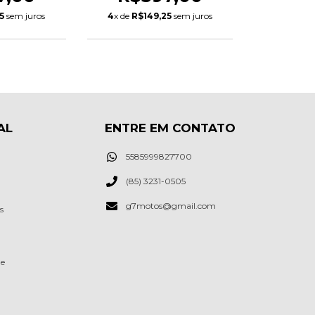
5
sem juros
4
x de
R$149,25
sem juros
AL
ENTRE EM CONTATO
5585999827700
(85) 3231-0505
g7motos@gmail.com
s
de