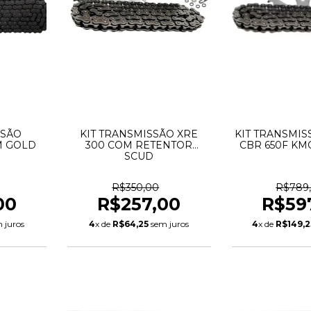
SSÃO
KIT TRANSMISSÃO XRE
KIT TRANSMISS
M GOLD
300 COM RETENTOR
CBR 650F KMC
SCUD
R$350,00
R$789
00
R$257,00
R$59
 juros
4
x de
R$64,25
sem juros
4
x de
R$149,2