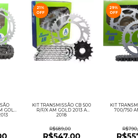
21
%
29
%
OFF
OFF
SSÃO
KIT TRANSMISSÃO CB 500
KIT TRANSM
AM GOLD
R/F/X AM GOLD 2013 A
700/750 
2013
2018
R$689,00
R$790
00
R$547,00
R$55