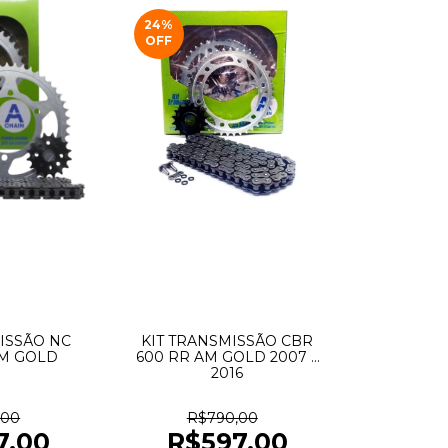
24
%
OFF
ISSÃO NC
KIT TRANSMISSÃO CBR
AM GOLD
600 RR AM GOLD 2007 a
2016
,00
R$790,00
7,00
R$597,00