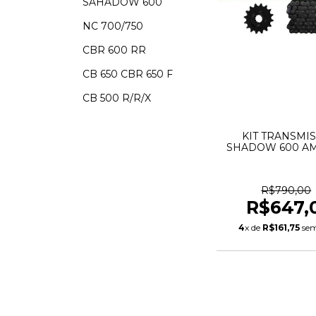
SAHADOW 600
NC 700/750
CBR 600 RR
CB 650 CBR 650 F
CB 500 R/R/X
KIT TRANSMI
SHADOW 600 A
R$790,00
R$647,
4
x de
R$161,75
sem