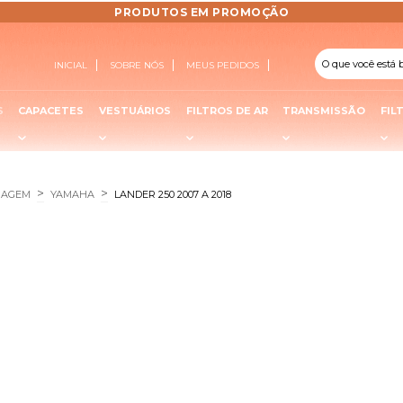
PRODUTOS EM PROMOÇÃO
INICIAL
SOBRE NÓS
MEUS PEDIDOS
S
CAPACETES
VESTUÁRIOS
FILTROS DE AR
TRANSMISSÃO
FIL
>
>
NAGEM
YAMAHA
LANDER 250 2007 A 2018