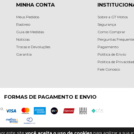
MINHA CONTA
INSTITUCION
Meus Pedidos
Sobre a G7 Motos
Rastreio
Segurança
Guia de Medidas
Como Comprar
Noticias
Perguntas Frequente
Trocas e Devoluções
Pagamento
Garantia
Politica de Envio
Politica de Privacida
Fale Conosco
FORMAS DE PAGAMENTO E ENVIO
30,
or este site
você aceita o uso de cookies
para agilizar a sua 