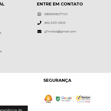
AL
ENTRE EM CONTATO
5585999827700
(85) 3231-0505
g7motos@gmail.com
s
de
SEGURANÇA
experiência de