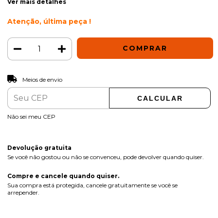
Ver mais detalhes
Atenção, última peça !
ALTERAR CEP
Entregas para o CEP:
Meios de envio
CALCULAR
Não sei meu CEP
Devolução gratuita
Se você não gostou ou não se convenceu, pode devolver quando quiser.
Compre e cancele quando quiser.
Sua compra está protegida, cancele gratuitamente se você se
arrepender.