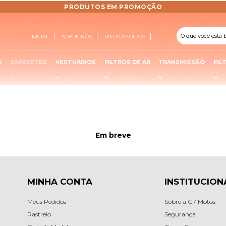
PRODUTOS EM PROMOÇÃO
INICIAL
SOBRE NÓS
MEUS PEDIDOS
S
CAPACETES
VESTUÁRIOS
FILTROS DE AR
TRANSMISSÃO
FIL
Em breve
MINHA CONTA
INSTITUCION
Meus Pedidos
Sobre a G7 Motos
Rastreio
Segurança