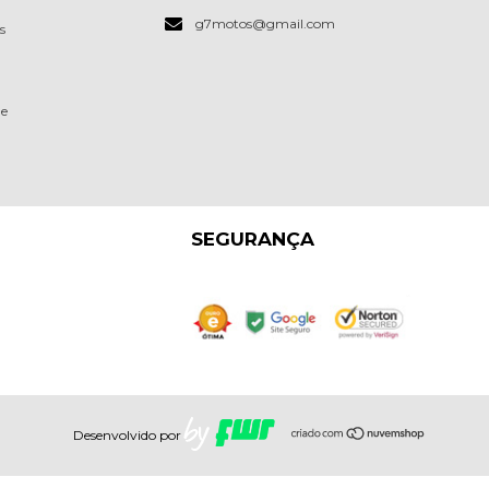
g7motos@gmail.com
s
de
SEGURANÇA
Desenvolvido por