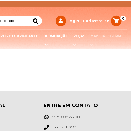
0
TROS E LUBRIFICANTES
ILUMINAÇÃO
PEÇAS
MAIS CATEGORIAS
AL
ENTRE EM CONTATO
5585999827700
(85) 3231-0505