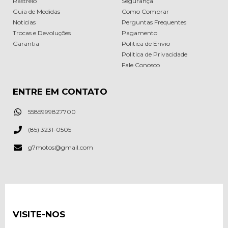
Rastreio
Segurança
Guia de Medidas
Como Comprar
Noticias
Perguntas Frequentes
Trocas e Devoluções
Pagamento
Garantia
Politica de Envio
Politica de Privacidade
Fale Conosco
ENTRE EM CONTATO
5585999827700
(85) 3231-0505
g7motos@gmail.com
VISITE-NOS