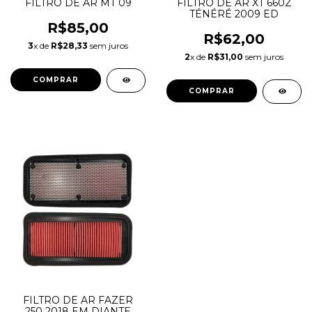
FILTRO DE AR MT 09
FILTRO DE AR XT 660Z
TÉNÉRÉ 2009 ED
R$85,00
R$62,00
3
x de
R$28,33
sem juros
2
x de
R$31,00
sem juros
FILTRO DE AR FAZER
250 2018 EM DIANTE