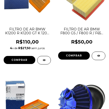
FILTRO DE AR BMW
FILTRO DE AR BMW
K1200 R K1200 GT K 1200
F800 GS / F800 R / F650
R SPORT LX966 MAHLE
GS / GS 1200 / GS1200
ADVENTURE MAHLE
R$110,00
R$50,00
4
x de
R$27,50
sem juros