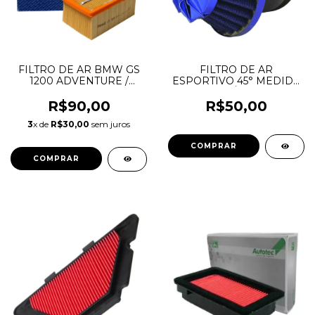
FILTRO DE AR BMW GS
FILTRO DE AR
1200 ADVENTURE /
ESPORTIVO 45° MEDIDA
R1200 R / R 1200 RT
36,3 ATÉ 49 MM
/R1200S ATÉ 2009
R$90,00
R$50,00
MAHLE
3
x de
R$30,00
sem juros
COMPRAR